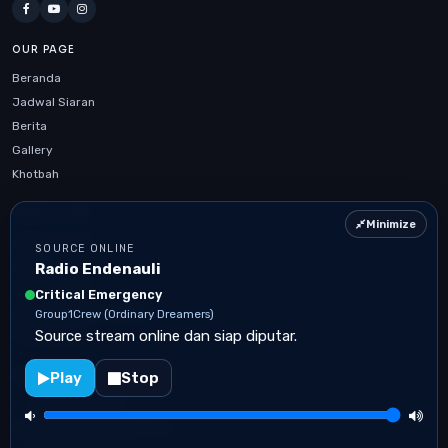
OUR PAGE
Beranda
Jadwal Siaran
Berita
Gallery
Khotbah
USEFUL LINK
Minimize
Artikel Terbaru
SOURCE ONLINE
Kontak
Radio Endenauli
Jadwal Siaran
Critical Emergency
Mobile App Confirmation
Group1Crew (Ordinary Dreamers)
Source stream online dan siap diputar.
Privacy Policy
Play
Stop
CONTACT US
+6285102771963
infoendnauli@gmail.com